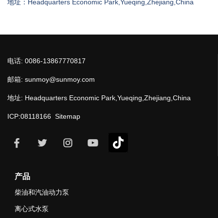
地址：Headquarters Economic Park,Yueqing,Zhejiang,China
电话: 0086-13867770817
邮箱: sunmoy@sunmoy.com
地址: Headquarters Economic Park,Yueqing,Zhejiang,China
ICP:08118166
Sitemap
产品
柴油和汽油动力泵
离心式水泵