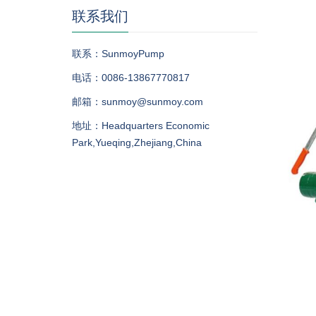
联系我们
联系：SunmoyPump
电话：0086-13867770817
邮箱：sunmoy@sunmoy.com
地址：Headquarters Economic
Park,Yueqing,Zhejiang,China